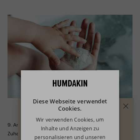
Diese Webseite verwendet
Cookies.
10 % AUF DEINEN
Wir verwenden Cookies, um
ERSTEN EINKAUF
9. Angefangen hat alles mit Reinigungsmitteln für Ihr
Inhalte und Anzeigen zu
Zuhause. Jetzt bieten wir Ihnen alles, was Sie zum
personalisieren und unseren