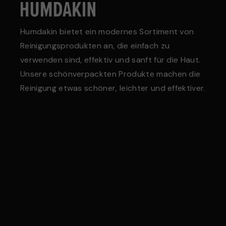
lergikerfreundlichen Duft.
Parabenen, Farbstoffen, ätherischen
mischen Duftstoffen, hormonell
Humdakin bietet ein modernes Sortiment von
 Substanzen und Karzinogenen.
Reinigungsprodukten an, die einfach zu
n Konservierungsstoffen und
verwenden sind, effektiv und sanft für die Haut.
gisch getestet.
Unsere schönverpackten Produkte machen die
Reinigung etwas schöner, leichter und effektiver.