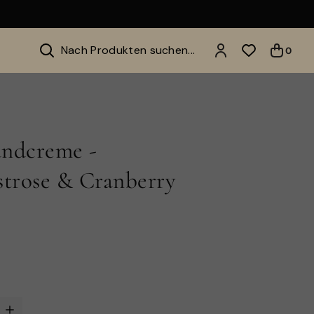
Hinzufügen
0
andcreme -
strose & Cranberry