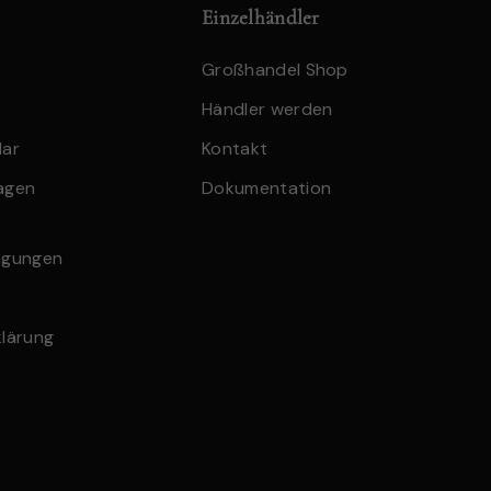
enthält al
Einzelhändler
Frei von 
Ölen, che
Großhandel Shop
wirksamen
Händler werden
Mit milde
lar
Kontakt
dermatolo
ragen
Dokumentation
ngungen
lärung