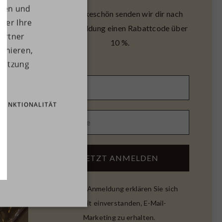
eren und
Als Dankeschön senden wir dir nach
ber Ihre
reme 03 ist mit Macadamiaöl,
der Anmeldung einen Rabattcode über
artner
r und Aprikosenöl angereichert, die
10 %.
binieren,
re Haut zu heilen, mit Feuchtigkeit zu
 Nutzung
 und zu schützen. Die Humdakin
e mit Pfingstrose und Moosbeeren
ktiv in die Haut ein und hinterlässt
FUNKTIONALITÄT
eitsspendende und seidig glatte
rwenden Sie die Handcreme,
ie Ihre Hände mit der pflegenden
ife gewaschen haben, für saubere
JETZT ANMELDEN
euchtigkeit versorgte Hände.
Mit der Anmeldung erklären Sie sich
igen Produkte von Humdakin sind frei
damit einverstanden, E-Mail-
enen, Farbstoffen, ätherischen Ölen,
Marketing zu erhalten.
n Duftstoffen, endokrin aktiven