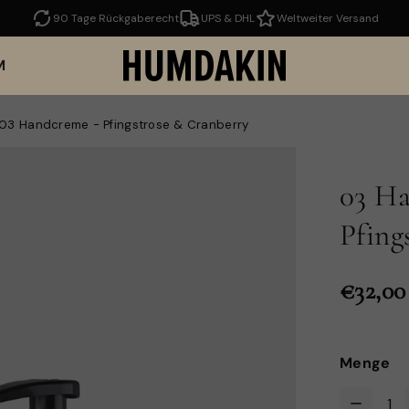
90 Tage Rückgaberecht
UPS & DHL
Weltweiter Versand
M
03 Handcreme - Pfingstrose & Cranberry
03 H
Pfing
€32,00
Menge