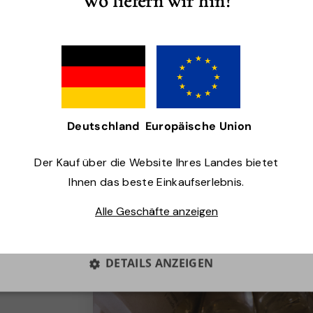
Wo liefern wir hin?
wenden Cookies, um Inhalte und Anzeigen zu personalisi
 Datenverkehr zu analysieren. Wir geben Informationen ü
Die Handc
ng unserer Website auch an unsere Werbe- und Analysep
Sheabutte
die diese möglicherweise mit anderen Informationen kom
helfen, Ih
 ihnen bereitgestellt haben oder die sie im Rahmen Ihrer
versorgen
ihrer Dienste gesammelt haben.
Datenschutzrichtlinie
Handcrem
Deutschland
Europäische Union
zieht effe
 ERFORDERLICH
PERFORMANCE
TARGETING
feuchtigk
Der Kauf über die Website Ihres Landes bietet
Hände. Ve
UNKLASSIFIZIERTE
Ihnen das beste Einkaufserlebnis.
nachdem S
Alle Geschäfte anzeigen
03 Handse
ALLE ABLEHNEN
ALLE AKZEPTIEREN
und mit F
DETAILS ANZEIGEN
Die flüss
von Parab
chemische