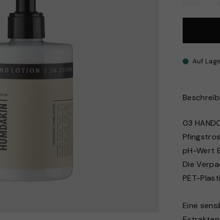
Auf Lag
Beschrei
03 HAND
Pfingstro
pH-Wert Be
Die Verpa
PET-Plasti
Eine sens
Extrakten