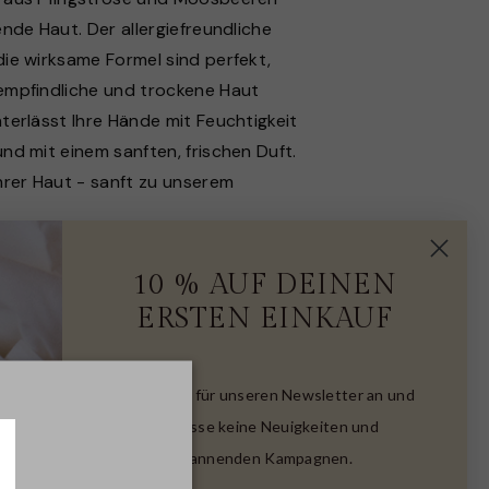
ende Haut. Der allergiefreundliche
die wirksame Formel sind perfekt,
empfindliche und trockene Haut
terlässt Ihre Hände mit Feuchtigkeit
nd mit einem sanften, frischen Duft.
Ihrer Haut - sanft zu unserem
zigartige und weichmachende
10 % AUF DEINEN
n enthält natürliche Extrakte aus
ERSTEN EINKAUF
se und Moosbeeren. Pfingstrose und
en enthalten erweichende und
e Eigenschaften. Die in den
Melde dich für unseren Newsletter an und
n enthaltenen Antioxidantien und
verpasse keine Neuigkeiten und
 fördern die Kollagenproduktion, was
spannenden Kampagnen.
 straff und strahlend macht.