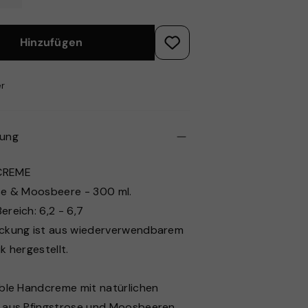
Hinzufügen
er
bung
CREME
se & Moosbeere - 300 ml.
reich: 6,2 - 6,7
ckung ist aus wiederverwendbarem
k hergestellt.
ible Handcreme mit natürlichen
 aus Pfingstrose und Moosbeeren