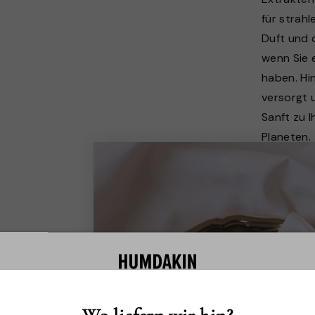
für strahl
Duft und 
wenn Sie 
haben. Hin
versorgt u
Sanft zu 
Planeten.
Diese ein
Handlotio
Pfingstro
Moosbeer
straffend
Moosbeere
Vitamin C
Diese Webseite verwendet Cookies.
Ihre Haut